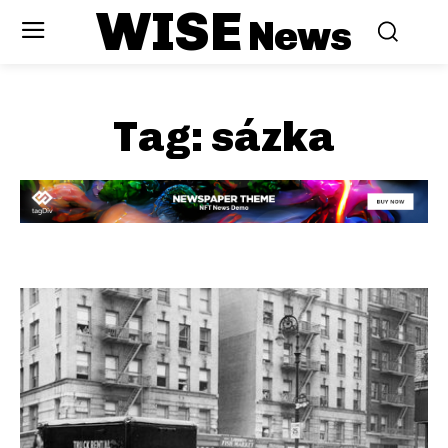
WISE
News
Tag:
sázka