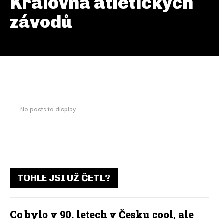
Královna atletických
závodů
No posts to display
TOHLE JSI UŽ ČETL?
Co bylo v 90. letech v Česku cool, ale