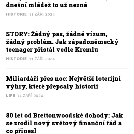
dnešní mládež to už nezná
HISTORIE
11 ZÁŘÍ, 2024
STORY: Žádný pas, žádné vízum,
žádný problém. Jak západoněmecký
teenager přistál vedle Kremlu
HISTORIE
11 ZÁŘÍ, 2024
Miliardáři přes noc: Největší loterijní
výhry, které přepsaly historii
LIFE
11 ZÁŘÍ, 2024
80 let od Brettonwoodské dohody: Jak
se zrodil nový světový finanční řád a
co přinesl