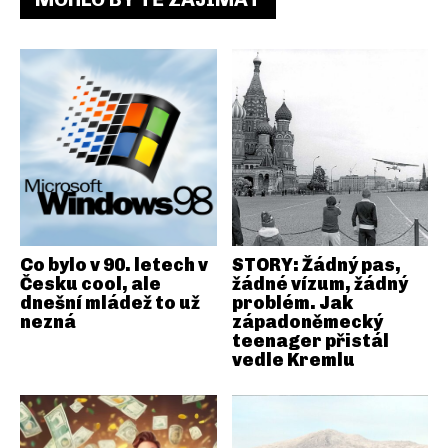
Co bylo v 90. letech v
STORY: Žádný pas,
Česku cool, ale
žádné vízum, žádný
dnešní mládež to už
problém. Jak
nezná
západoněmecký
teenager přistál
vedle Kremlu