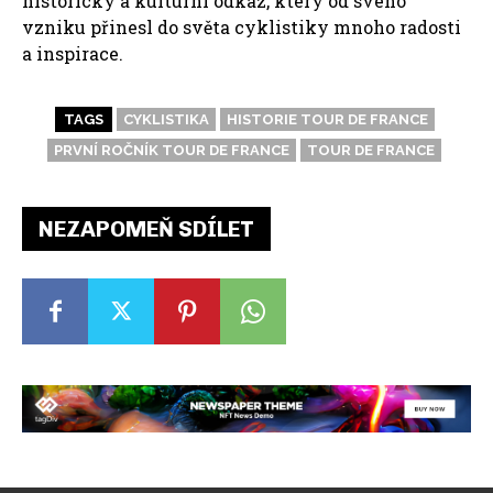
historický a kulturní odkaz, který od svého
vzniku přinesl do světa cyklistiky mnoho radosti
a inspirace.
TAGS
CYKLISTIKA
HISTORIE TOUR DE FRANCE
PRVNÍ ROČNÍK TOUR DE FRANCE
TOUR DE FRANCE
NEZAPOMEŇ SDÍLET