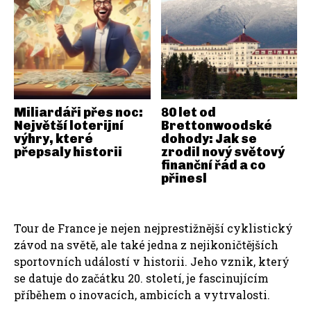
Miliardáři přes noc:
80 let od
Největší loterijní
Brettonwoodské
výhry, které
dohody: Jak se
přepsaly historii
zrodil nový světový
finanční řád a co
přinesl
Tour de France je nejen nejprestižnější cyklistický
závod na světě, ale také jedna z nejikoničtějších
sportovních událostí v historii. Jeho vznik, který
se datuje do začátku 20. století, je fascinujícím
příběhem o inovacích, ambicích a vytrvalosti.