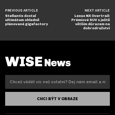
PREVIOUS ARTICLE
NEXT ARTICLE
Stellantis dostal
Lexus NX Overtrail:
ultimátum ohledně
Prémiové SUV s ještě
plánované gigafactory
větším důrazem na
dobrodružství
WISE
News
CHCI BÝT V OBRAZE