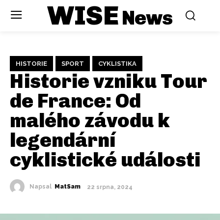
WISE
News
HISTORIE
SPORT
CYKLISTIKA
Historie vzniku Tour
de France: Od
malého závodu k
legendární
cyklistické události
Napsal
MatSam
22 srpna, 2024