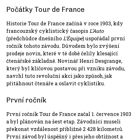
Počátky Tour de France
Historie Tour de France začíná v roce 1903, kdy
francouzský cyklistický časopis
L’Auto
(předchůdce dnešního
L’Équipe
) uspořádal první
ročník tohoto závodu. Důvodem bylo zvýšení
prodeje novin, které v té době čelily klesající
čtenářské základně. Novinář Henri Desgrange,
který byl klíčovou postavou při vzniku závodu,
navrhl tuto revoluční akci jako způsob, jak
přitáhnout čtenáře a oslavit cyklistiku.
První ročník
První ročník Tour de France začal 1. července 1903
a byl plánován na šest etap. Závodníci museli
překonat vzdálenost přibližně 2 428 kilometrů.
První závod byl úspěšný i přes jeho obtížnost a