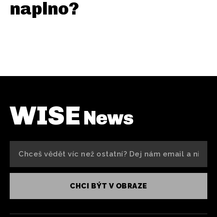
naplno?
WISE
News
CHCI BÝT V OBRAZE