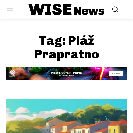
WISE
News
Tag:
Pláž
Prapratno