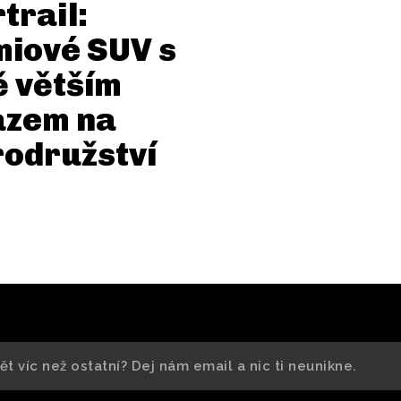
trail:
iové SUV s
ě větším
azem na
odružství