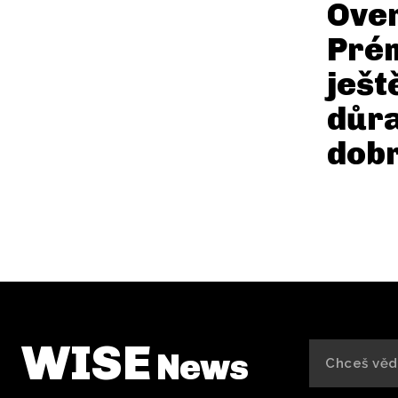
Over
Prém
ješt
důr
dobr
WISE
News