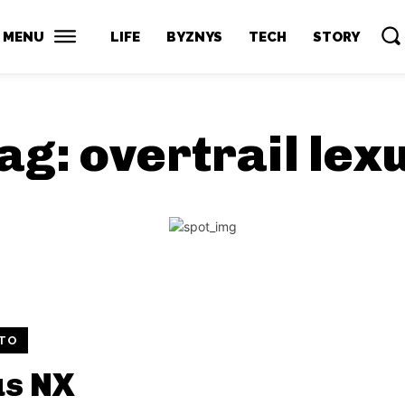
MENU
LIFE
BYZNYS
TECH
STORY
ag:
overtrail lex
TO
us NX