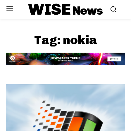
WISE
News
Tag:
nokia