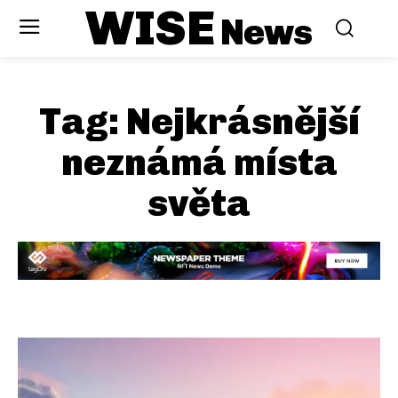
WISE
News
Tag:
Nejkrásnější
neznámá místa
světa