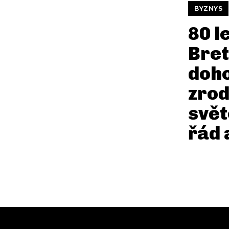
BYZNYS
80 l
Bre
doho
zrod
svět
řád 