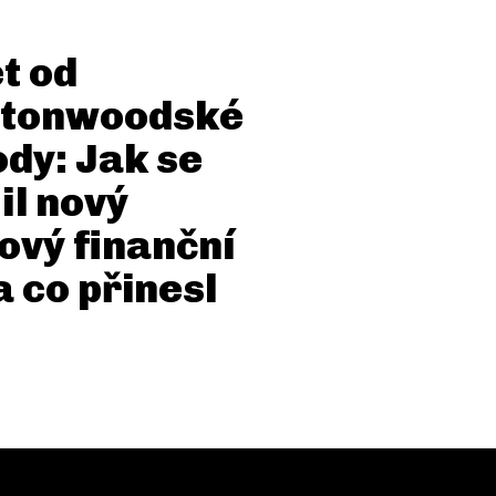
et od
ttonwoodské
dy: Jak se
il nový
ový finanční
a co přinesl