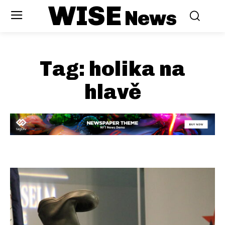
WISE
News
Tag:
holika na
hlavě