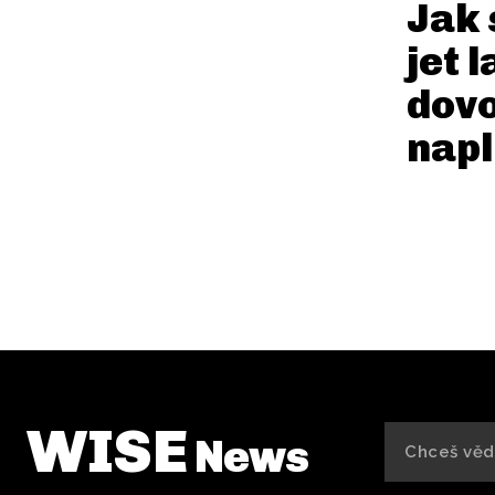
Jak 
jet l
dov
nap
WISE
News