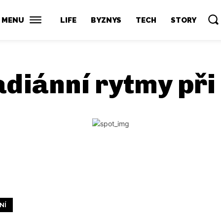
MENU
LIFE
BYZNYS
TECH
STORY
adiánní rytmy při
NÍ