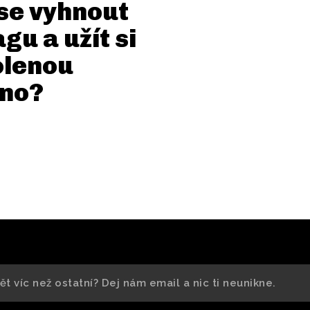
se vyhnout
agu a užít si
olenou
lno?