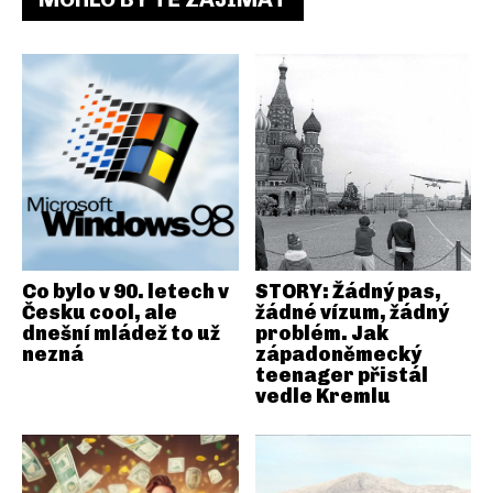
Co bylo v 90. letech v
STORY: Žádný pas,
Česku cool, ale
žádné vízum, žádný
dnešní mládež to už
problém. Jak
nezná
západoněmecký
teenager přistál
vedle Kremlu