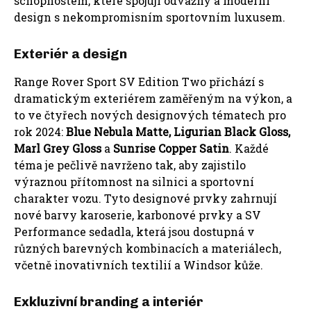
schopnostem, které spojují odvážný a moderní
design s nekompromisním sportovním luxusem.
Exteriér a design
Range Rover Sport SV Edition Two přichází s
dramatickým exteriérem zaměřeným na výkon, a
to ve čtyřech nových designových tématech pro
rok 2024:
Blue Nebula Matte, Ligurian Black Gloss,
Marl Grey Gloss
a
Sunrise Copper Satin
. Každé
téma je pečlivě navrženo tak, aby zajistilo
výraznou přítomnost na silnici a sportovní
charakter vozu. Tyto designové prvky zahrnují
nové barvy karoserie, karbonové prvky a SV
Performance sedadla, která jsou dostupná v
různých barevných kombinacích a materiálech,
včetně inovativních textilií a Windsor kůže.
Exkluzivní branding a interiér