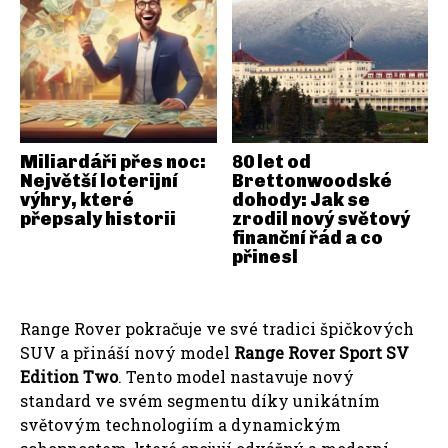
Miliardáři přes noc:
80 let od
Největší loterijní
Brettonwoodské
výhry, které
dohody: Jak se
přepsaly historii
zrodil nový světový
finanční řád a co
přinesl
Range Rover pokračuje ve své tradici špičkových
SUV a přináší nový model
Range Rover Sport SV
Edition Two
. Tento model nastavuje nový
standard ve svém segmentu díky unikátním
světovým technologiím a dynamickým