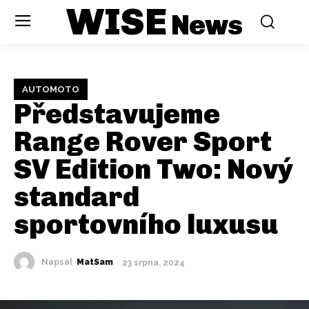
WISE
News
AUTOMOTO
Představujeme
Range Rover Sport
SV Edition Two: Nový
standard
sportovního luxusu
Napsal
MatSam
23 srpna, 2024