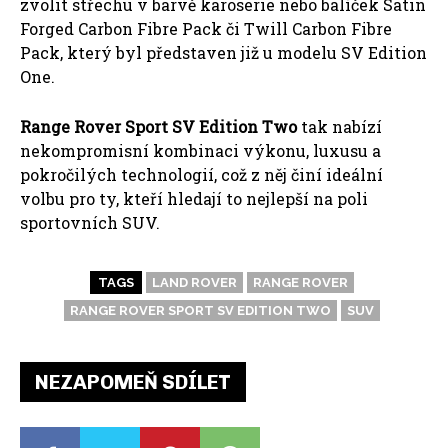
zvolit střechu v barvě karoserie nebo balíček Satin
Forged Carbon Fibre Pack či Twill Carbon Fibre
Pack, který byl představen již u modelu SV Edition
One.
Range Rover Sport SV Edition Two
tak nabízí
nekompromisní kombinaci výkonu, luxusu a
pokročilých technologií, což z něj činí ideální
volbu pro ty, kteří hledají to nejlepší na poli
sportovních SUV.
TAGS
LAND ROVER
RANGE ROVER
RANGE ROVER SPORT SV EDITION TWO
SUV
NEZAPOMEŇ SDÍLET