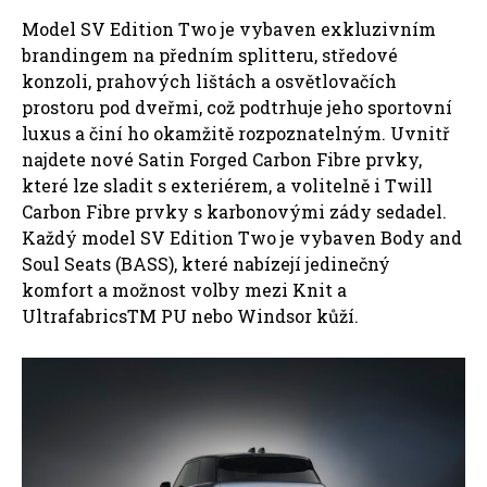
Model SV Edition Two je vybaven exkluzivním
brandingem na předním splitteru, středové
konzoli, prahových lištách a osvětlovačích
prostoru pod dveřmi, což podtrhuje jeho sportovní
luxus a činí ho okamžitě rozpoznatelným. Uvnitř
najdete nové Satin Forged Carbon Fibre prvky,
které lze sladit s exteriérem, a volitelně i Twill
Carbon Fibre prvky s karbonovými zády sedadel.
Každý model SV Edition Two je vybaven Body and
Soul Seats (BASS), které nabízejí jedinečný
komfort a možnost volby mezi Knit a
UltrafabricsTM PU nebo Windsor kůží.