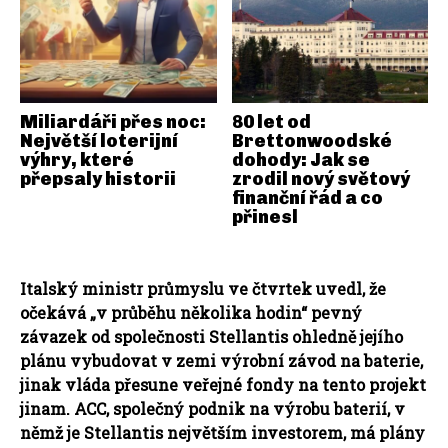
Miliardáři přes noc:
80 let od
Největší loterijní
Brettonwoodské
výhry, které
dohody: Jak se
přepsaly historii
zrodil nový světový
finanční řád a co
přinesl
Italský ministr průmyslu ve čtvrtek uvedl, že
očekává „v průběhu několika hodin“ pevný
závazek od společnosti Stellantis ohledně jejího
plánu vybudovat v zemi výrobní závod na baterie,
jinak vláda přesune veřejné fondy na tento projekt
jinam. ACC, společný podnik na výrobu baterií, v
němž je Stellantis největším investorem, má plány