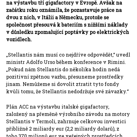
na výstavbu tří gigafactory v Evropě. Avšak na
začátku roku oznámila, že pozastavuje práce na
dvou z nich, v Itálii a Německu, protože se
společnost přesouvá k bateriím s nižšími náklady
v důsledku zpomalující poptávky po elektrických
vozidlech.
„Stellantis nám musí co nejdříve odpovědět,“ uvedl
ministr Adolfo Urso během konference v Rimini.
„Pokud nám Stellantis do několika hodin nedá
pozitivní zpětnou vazbu, přesuneme prostředky
jinam. Nemůžeme si dovolit ztratit tyto fondy
kvůli tomu, že Stellantis nedodržuje své závazky.“
Plán ACC na výstavbu italské gigafactory,
založený na přeměně výrobního závodu na motory
Stellantis v Termoli, zahrnuje celkovou investici
přibližně 2 miliardy eur (2,2 miliardy dolarů), z
toho 370 milionů eur ve veřejných prostředcích,