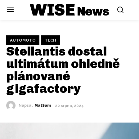
WISE
News
AUTOMOTO
TECH
Stellantis dostal
ultimátum ohledně
plánované
gigafactory
Napsal
MatSam
22 srpna, 2024