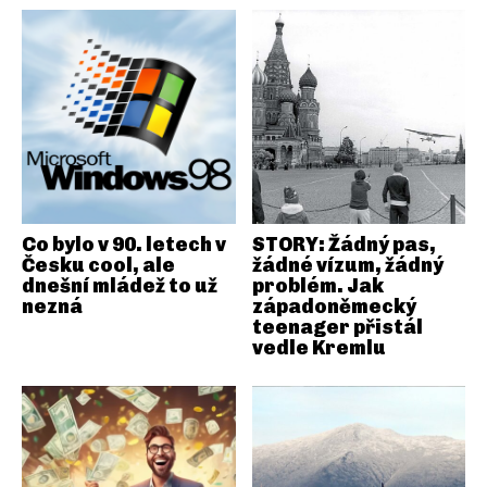
Co bylo v 90. letech v
STORY: Žádný pas,
Česku cool, ale
žádné vízum, žádný
dnešní mládež to už
problém. Jak
nezná
západoněmecký
teenager přistál
vedle Kremlu