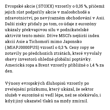
Evropské akcie (.STOXX) vzrostly o 0,35 %, přičemž
jejich růst podpořily akcie v maloobchodě a
zdravotnictví, po nevýrazném obchodování v Asii.
Další zisky přidaly po tom, co údaje z eurozóny
ukázaly překvapivou sílu v podnikatelské
aktivitě tento měsíc. Dříve MSCI’s nejširší index
akcií Asie a Tichomoří mimo Japonsko
(.MIAPJ0000PUS) vzrostl o 0,3 %. Ceny ropy se
zotavily po předchozích ztrátách, které vyvolaly
obavy investorů ohledně globální poptávky.
Americká ropa a Brent vzrostly přibližně o 1,4 % za
den.
Výnosy evropských dluhopisů vzrostly po
zveřejnění průzkumu, který ukázal, že sektor
služeb v eurozóně si vedl lépe, než se očekávalo, i
když jiný ukazatel tlaků na mzdy zmírnil.