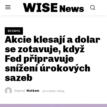
WISE
News
BYZNYS
Akcie klesají a dolar
se zotavuje, když
Fed připravuje
snížení úrokových
sazeb
Napsal
MatSam
22 srpna, 2024