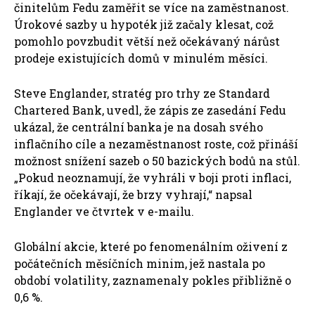
činitelům Fedu zaměřit se více na zaměstnanost.
Úrokové sazby u hypoték již začaly klesat, což
pomohlo povzbudit větší než očekávaný nárůst
prodeje existujících domů v minulém měsíci.
Steve Englander, stratég pro trhy ze Standard
Chartered Bank, uvedl, že zápis ze zasedání Fedu
ukázal, že centrální banka je na dosah svého
inflačního cíle a nezaměstnanost roste, což přináší
možnost snížení sazeb o 50 bazických bodů na stůl.
„Pokud neoznamují, že vyhráli v boji proti inflaci,
říkají, že očekávají, že brzy vyhrají,“ napsal
Englander ve čtvrtek v e-mailu.
Globální akcie, které po fenomenálním oživení z
počátečních měsíčních minim, jež nastala po
období volatility, zaznamenaly pokles přibližně o
0,6 %.