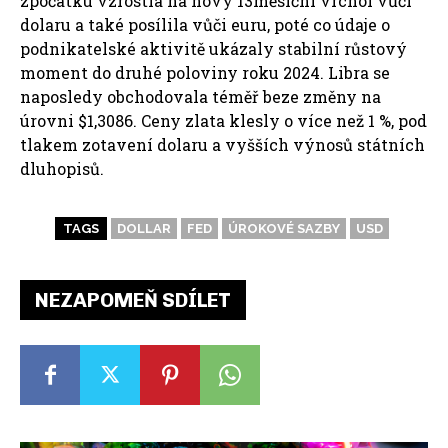
zpočátku vzrostla na nový 13měsíční vrchol vůči
dolaru a také posílila vůči euru, poté co údaje o
podnikatelské aktivitě ukázaly stabilní růstový
moment do druhé poloviny roku 2024. Libra se
naposledy obchodovala téměř beze změny na
úrovni $1,3086. Ceny zlata klesly o více než 1 %, pod
tlakem zotavení dolaru a vyšších výnosů státních
dluhopisů.
TAGS
DOLLAR
FED
ÚROKOVÉ SAZBY
USD
NEZAPOMEŇ SDÍLET