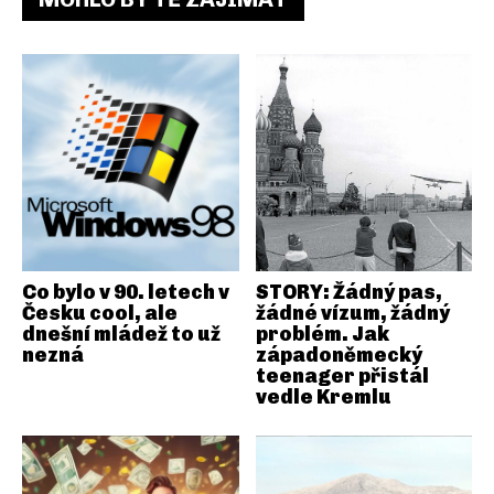
Co bylo v 90. letech v
STORY: Žádný pas,
Česku cool, ale
žádné vízum, žádný
dnešní mládež to už
problém. Jak
nezná
západoněmecký
teenager přistál
vedle Kremlu