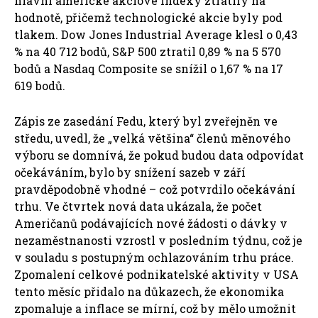
hlavní americké akciové indexy ztratily na
hodnotě, přičemž technologické akcie byly pod
tlakem. Dow Jones Industrial Average klesl o 0,43
% na 40 712 bodů, S&P 500 ztratil 0,89 % na 5 570
bodů a Nasdaq Composite se snížil o 1,67 % na 17
619 bodů.
Zápis ze zasedání Fedu, který byl zveřejněn ve
středu, uvedl, že „velká většina“ členů měnového
výboru se domnívá, že pokud budou data odpovídat
očekáváním, bylo by snížení sazeb v září
pravděpodobně vhodné – což potvrdilo očekávání
trhu. Ve čtvrtek nová data ukázala, že počet
Američanů podávajících nové žádosti o dávky v
nezaměstnanosti vzrostl v posledním týdnu, což je
v souladu s postupným ochlazováním trhu práce.
Zpomalení celkové podnikatelské aktivity v USA
tento měsíc přidalo na důkazech, že ekonomika
zpomaluje a inflace se mírní, což by mělo umožnit