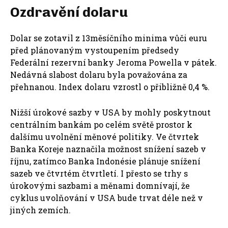
Ozdravění dolaru
Dolar se zotavil z 13měsíčního minima vůči euru
před plánovaným vystoupením předsedy
Federální rezervní banky Jeroma Powella v pátek.
Nedávná slabost dolaru byla považována za
přehnanou. Index dolaru vzrostl o přibližně 0,4 %.
Nižší úrokové sazby v USA by mohly poskytnout
centrálním bankám po celém světě prostor k
dalšímu uvolnění měnové politiky. Ve čtvrtek
Banka Koreje naznačila možnost snížení sazeb v
říjnu, zatímco Banka Indonésie plánuje snížení
sazeb ve čtvrtém čtvrtletí. I přesto se trhy s
úrokovými sazbami a měnami domnívají, že
cyklus uvolňování v USA bude trvat déle než v
jiných zemích.