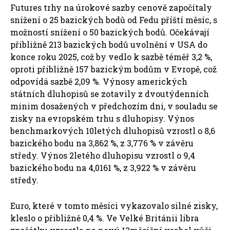
Futures trhy na úrokové sazby cenově započítaly
snížení o 25 bazických bodů od Fedu příští měsíc, s
možností snížení o 50 bazických bodů. Očekávají
přibližně 213 bazických bodů uvolnění v USA do
konce roku 2025, což by vedlo k sazbě téměř 3,2 %,
oproti přibližně 157 bazickým bodům v Evropě, což
odpovídá sazbě 2,09 %. Výnosy amerických
státních dluhopisů se zotavily z dvoutýdenních
minim dosažených v předchozím dni, v souladu se
zisky na evropském trhu s dluhopisy. Výnos
benchmarkových 10letých dluhopisů vzrostl o 8,6
bazického bodu na 3,862 %, z 3,776 % v závěru
středy. Výnos 2letého dluhopisu vzrostl o 9,4
bazického bodu na 4,0161 %, z 3,922 % v závěru
středy.
Euro, které v tomto měsíci vykazovalo silné zisky,
kleslo o přibližně 0,4 %. Ve Velké Británii libra