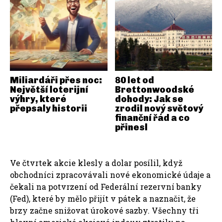
Miliardáři přes noc:
80 let od
Největší loterijní
Brettonwoodské
výhry, které
dohody: Jak se
přepsaly historii
zrodil nový světový
finanční řád a co
přinesl
Ve čtvrtek akcie klesly a dolar posílil, když
obchodníci zpracovávali nové ekonomické údaje a
čekali na potvrzení od Federální rezervní banky
(Fed), které by mělo přijít v pátek a naznačit, že
brzy začne snižovat úrokové sazby. Všechny tři